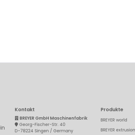
Kontakt
Produkte
BREYER GmbH Maschinenfabrik
BREYER world
Georg-Fischer-Str. 40
in
BREYER extrusion
D-78224 Singen / Germany